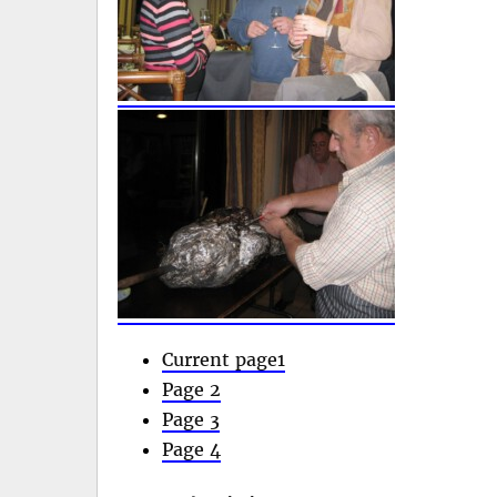
Current page
1
Page
2
Page
3
Page
4