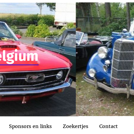
elgium
Sponsors en links
Zoekertjes
Contact