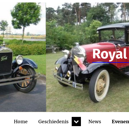
Royal
expand
Home
Geschiedenis
News
Evene
child