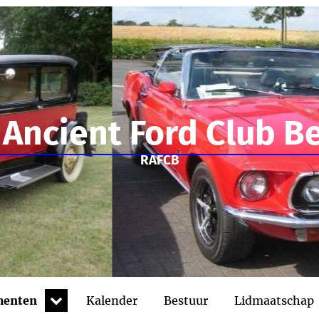
 Ancient Ford Club B
RAFCB
expand
menten
Kalender
Bestuur
Lidmaatschap
child