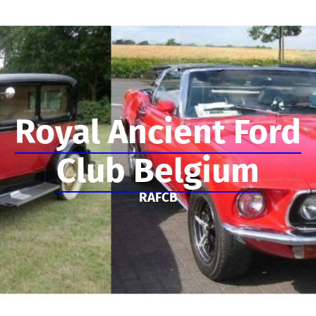
Royal Ancient Ford
Club Belgium
RAFCB