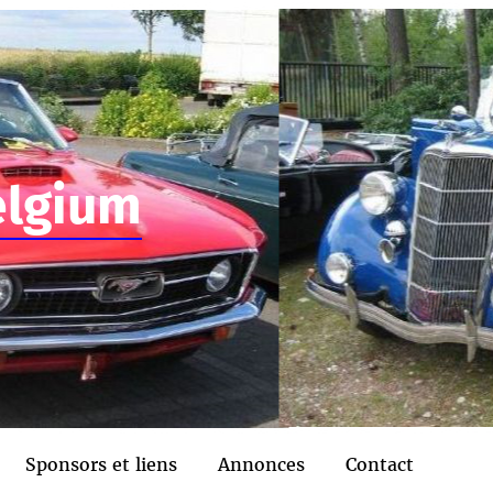
elgium
Sponsors et liens
Annonces
Contact