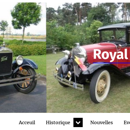
Royal
expand
Acceuil
Historique
Nouvelles
Ev
child