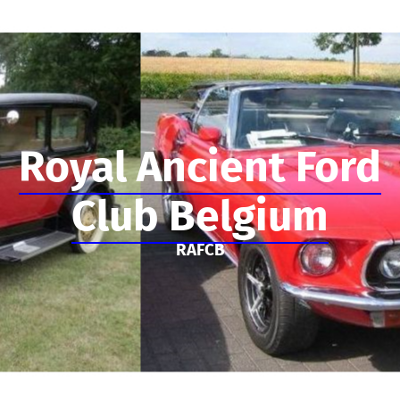
Royal Ancient Ford
Club Belgium
RAFCB