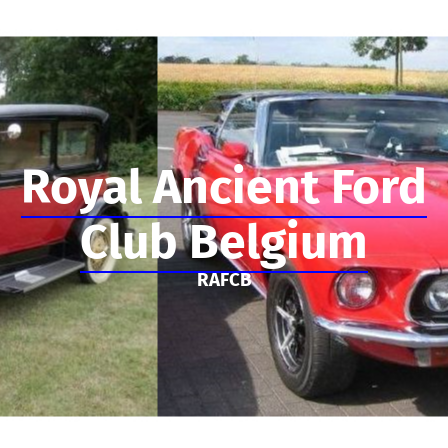
Royal Ancient Ford
Club Belgium
RAFCB