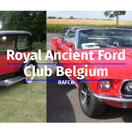
Royal Ancient Ford
Club Belgium
RAFCB